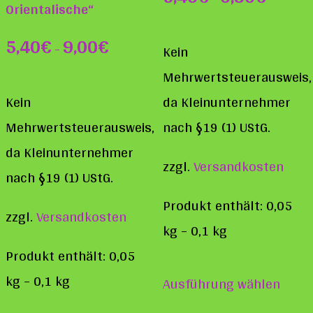
Orientalische“
5,40
€
9,00
€
–
Kein
Mehrwertsteuerausweis,
Kein
da Kleinunternehmer
Mehrwertsteuerausweis,
nach §19 (1) UStG.
da Kleinunternehmer
zzgl.
Versandkosten
nach §19 (1) UStG.
Produkt enthält: 0,05
zzgl.
Versandkosten
kg
– 0,1
kg
Produkt enthält: 0,05
Diese
kg
– 0,1
kg
Ausführung wählen
Prod