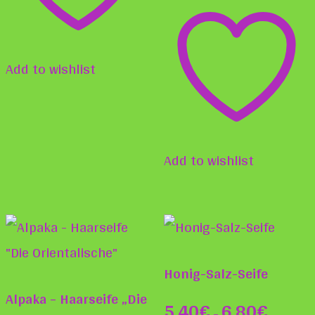
der
Produ
gewä
Add to wishlist
werd
Add to wishlist
Honig-Salz-Seife
Alpaka – Haarseife „Die
5,40
€
6,80
€
–