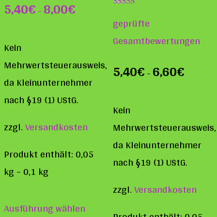
5,40
€
8,00
€
–
Bewertet mit
geprüfte
5.00
von 5
Gesamtbewertungen
Kein
Mehrwertsteuerausweis,
5,40
€
6,60
€
–
da Kleinunternehmer
nach §19 (1) UStG.
Kein
zzgl.
Versandkosten
Mehrwertsteuerausweis,
da Kleinunternehmer
Produkt enthält: 0,05
nach §19 (1) UStG.
kg
– 0,1
kg
zzgl.
Versandkosten
Dieses
Ausführung wählen
Produkt
Produkt enthält: 0,05