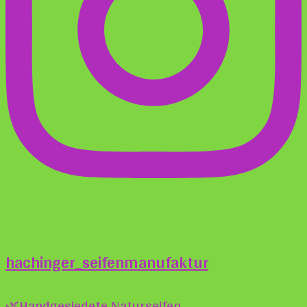
hachinger_seifenmanufaktur
🌿Handgesiedete Naturseifen