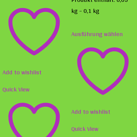
weist
kg
– 0,1
kg
mehrere
Diese
Varianten
Ausführung wählen
Prod
auf.
weist
Die
mehr
Optionen
Varia
Add to wishlist
können
auf.
auf
Quick View
Die
der
Opti
Produktseite
Add to wishlist
könn
gewählt
auf
Quick View
werden