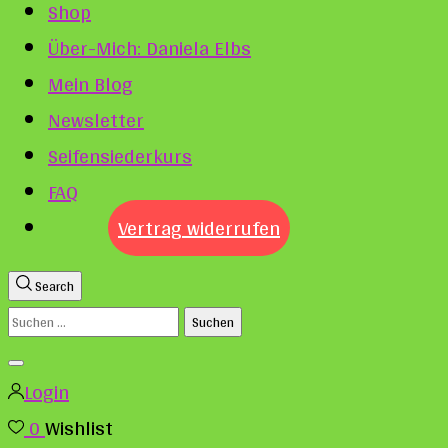
Shop
Über-Mich: Daniela Elbs
Mein Blog
Newsletter
Seifensiederkurs
FAQ
Vertrag widerrufen
Search
Suchen
nach:
Login
0
Wishlist