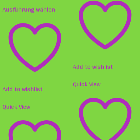
Dieses
weist
Ausführung wählen
Produkt
mehr
weist
Varia
mehrere
auf.
Varianten
Die
auf.
Opti
Add to wishlist
Die
könn
Optionen
auf
Quick View
Add to wishlist
können
der
auf
Produ
Quick View
der
gewä
Produktseite
werd
gewählt