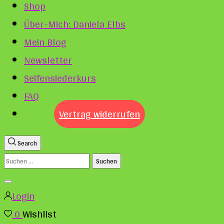
Shop
Über-Mich: Daniela Elbs
Mein Blog
Newsletter
Seifensiederkurs
FAQ
Vertrag widerrufen
Search
Suchen
nach:
Login
0
Wishlist