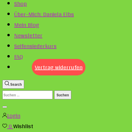
Shop
Über-Mich: Daniela Elbs
Mein Blog
Newsletter
Seifensiederkurs
FAQ
Vertrag widerrufen
Search
Suchen
nach:
Login
0
Wishlist