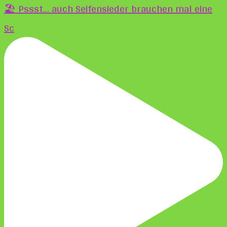
🏖️ Pssst... auch Seifensieder brauchen mal eine
Sc