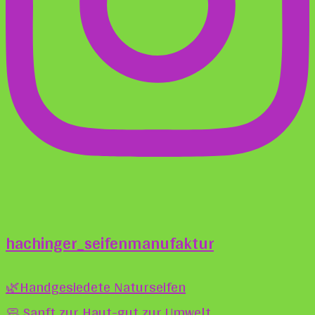
hachinger_seifenmanufaktur
🌿Handgesiedete Naturseifen
🧼 Sanft zur Haut-gut zur Umwelt