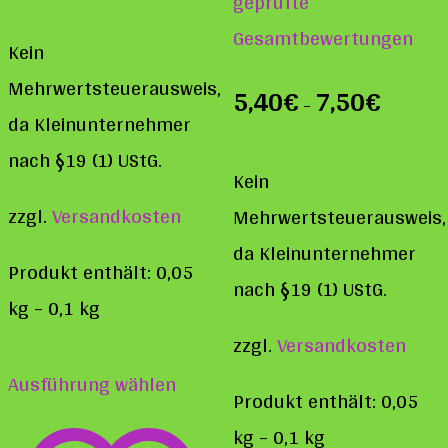
geprüfte
von 5
Gesamtbewertungen
Kein
Mehrwertsteuerausweis,
5,40
€
7,50
€
–
da Kleinunternehmer
nach §19 (1) UStG.
Kein
zzgl.
Versandkosten
Mehrwertsteuerausweis,
da Kleinunternehmer
Produkt enthält: 0,05
nach §19 (1) UStG.
kg
– 0,1
kg
zzgl.
Versandkosten
Dieses
Ausführung wählen
Produkt
Produkt enthält: 0,05
weist
kg
– 0,1
kg