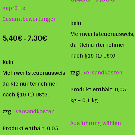
Bewertet mit
geprüfte
5.00
von 5
Gesamtbewertungen
Kein
Mehrwertsteuerausweis,
5,40
€
7,30
€
–
da Kleinunternehmer
nach §19 (1) UStG.
Kein
zzgl.
Versandkosten
Mehrwertsteuerausweis,
da Kleinunternehmer
Produkt enthält: 0,05
nach §19 (1) UStG.
kg
– 0,1
kg
zzgl.
Versandkosten
Diese
Ausführung wählen
Prod
Produkt enthält: 0,05