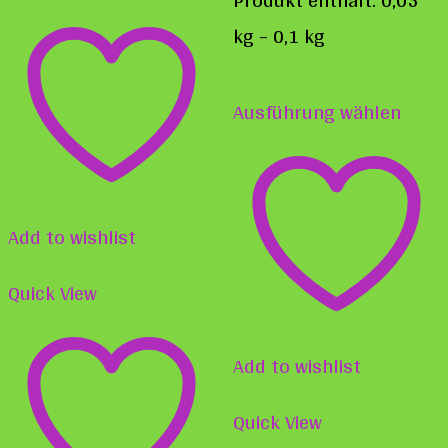
weist
kg
– 0,1
kg
mehrere
Diese
Varianten
Ausführung wählen
Prod
auf.
weist
Die
mehr
Optionen
Varia
Add to wishlist
können
auf.
auf
Quick View
Die
der
Opti
Produktseite
Add to wishlist
könn
gewählt
auf
Quick View
werden