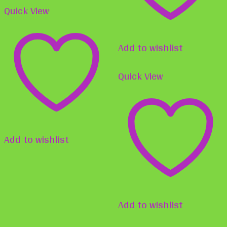
auf
Quick View
Die
der
Opti
Produktseite
Add to wishlist
könn
gewählt
auf
Quick View
werden
der
Produ
gewä
Add to wishlist
werd
Add to wishlist