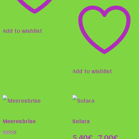
der
Produ
gewä
Add to wishlist
werd
Add to wishlist
Meeresbrise
Solara
5,40
€
7,00
€
–