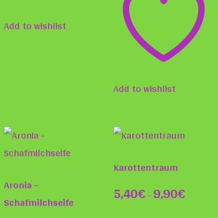
gewä
Add to wishlist
werd
Add to wishlist
Karottentraum
Aronia –
5,40
€
9,90
€
–
Schafmilchseife