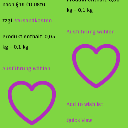
nach §19 (1) UStG.
kg
– 0,1
kg
zzgl.
Versandkosten
Diese
Ausführung wählen
Prod
Produkt enthält: 0,05
weist
kg
– 0,1
kg
mehr
Dieses
Varia
Ausführung wählen
Produkt
auf.
weist
Die
mehrere
Opti
Varianten
Add to wishlist
könn
auf.
auf
Quick View
Die