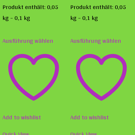
Produkt enthält: 0,05
Produkt enthält: 0,05
kg
– 0,1
kg
kg
– 0,1
kg
Dieses
Diese
Ausführung wählen
Ausführung wählen
Produkt
Prod
weist
weist
mehrere
mehr
Varianten
Varia
auf.
auf.
Die
Die
Optionen
Opti
Add to wishlist
Add to wishlist
können
könn
auf
auf
Quick View
Quick View