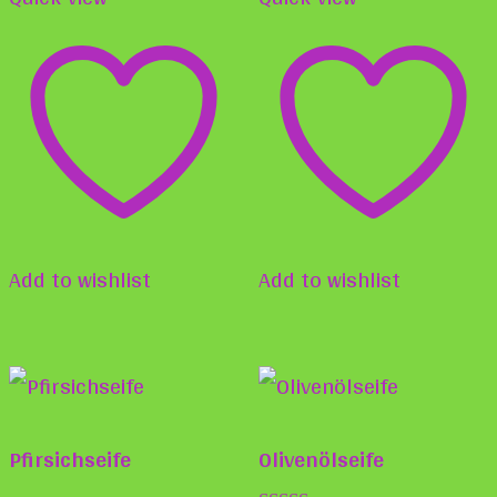
der
der
Produktseite
Produ
gewählt
gewä
werden
werd
Add to wishlist
Add to wishlist
Pfirsichseife
Olivenölseife