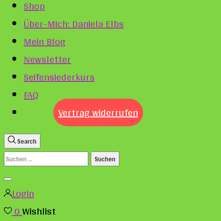
Shop
Über-Mich: Daniela Elbs
Mein Blog
Newsletter
Seifensiederkurs
FAQ
Vertrag widerrufen
Search
Suchen
nach:
Login
0
Wishlist