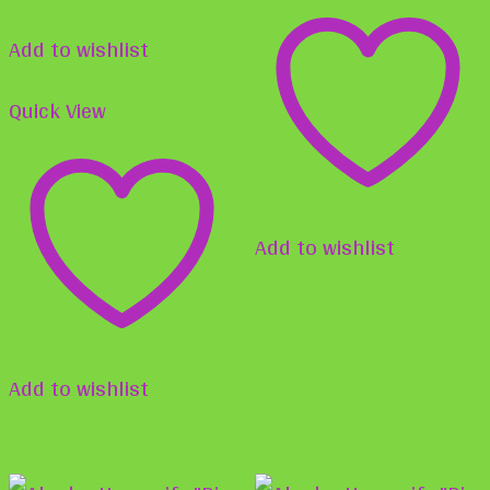
der
Optionen
Produ
Add to wishlist
können
gewä
auf
Quick View
werd
der
Produktseite
gewählt
Add to wishlist
werden
Add to wishlist