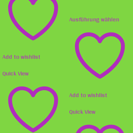
mehrere
Diese
Varianten
Ausführung wählen
Prod
auf.
weist
Die
mehr
Optionen
Varia
Add to wishlist
können
auf.
auf
Quick View
Die
der
Opti
Produktseite
Add to wishlist
könn
gewählt
auf
Quick View
werden
der
Produ