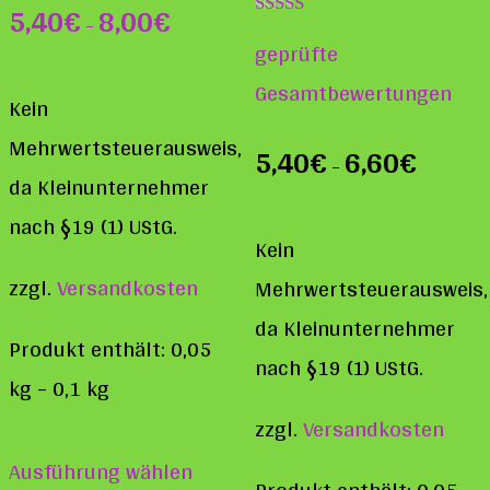
5,40
€
8,00
€
–
Bewertet mit
geprüfte
5.00
von 5
Gesamtbewertungen
Kein
Mehrwertsteuerausweis,
5,40
€
6,60
€
–
da Kleinunternehmer
nach §19 (1) UStG.
Kein
zzgl.
Versandkosten
Mehrwertsteuerausweis,
da Kleinunternehmer
Produkt enthält: 0,05
nach §19 (1) UStG.
kg
– 0,1
kg
zzgl.
Versandkosten
Dieses
Ausführung wählen
Produkt
Produkt enthält: 0,05