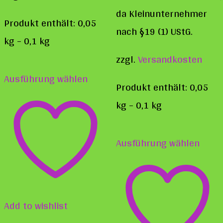
da Kleinunternehmer
Produkt enthält: 0,05
nach §19 (1) UStG.
kg
– 0,1
kg
zzgl.
Versandkosten
Dieses
Ausführung wählen
Produkt
Produkt enthält: 0,05
weist
kg
– 0,1
kg
mehrere
Diese
Varianten
Ausführung wählen
Prod
auf.
weist
Die
mehr
Optionen
Varia
Add to wishlist
können
auf.