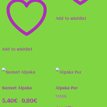
Produktseite
gewählt
Add to wishlist
werden
Add to wishlist
Sunset Alpaka
Alpaka Pur
5,40
€
9,80
€
–
Bewertet mit
5.00