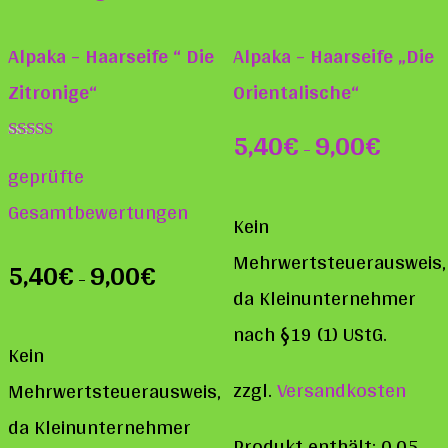
Alpaka – Haarseife “ Die
Alpaka – Haarseife „Die
Zitronige“
Orientalische“
5,40
€
9,00
€
–
Bewertet mit
geprüfte
5.00
von 5
Gesamtbewertungen
Kein
Mehrwertsteuerausweis,
5,40
€
9,00
€
–
da Kleinunternehmer
nach §19 (1) UStG.
Kein
zzgl.
Versandkosten
Mehrwertsteuerausweis,
da Kleinunternehmer
Produkt enthält: 0,05