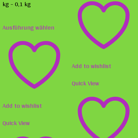
weist
kg
– 0,1
kg
mehr
Dieses
Varia
Ausführung wählen
Produkt
auf.
weist
Die
mehrere
Opti
Varianten
Add to wishlist
könn
auf.
auf
Quick View
Die
der
Optionen
Produ
Add to wishlist
können
gewä
auf
Quick View
werd
der