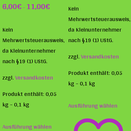
6,00
€
11,00
€
–
Kein
Mehrwertsteuerausweis,
Kein
da Kleinunternehmer
Mehrwertsteuerausweis,
nach §19 (1) UStG.
da Kleinunternehmer
zzgl.
Versandkosten
nach §19 (1) UStG.
Produkt enthält: 0,05
zzgl.
Versandkosten
kg
– 0,1
kg
Produkt enthält: 0,05
Diese
kg
– 0,1
kg
Ausführung wählen
Prod
Dieses
weist
Ausführung wählen