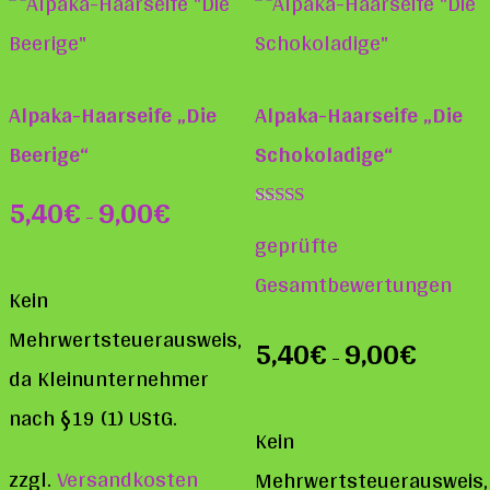
Alpaka-Haarseife „Die
Alpaka-Haarseife „Die
Beerige“
Schokoladige“
5,40
€
9,00
€
–
Bewertet mit
geprüfte
5.00
von 5
Gesamtbewertungen
Kein
Mehrwertsteuerausweis,
5,40
€
9,00
€
–
da Kleinunternehmer
nach §19 (1) UStG.
Kein
zzgl.
Versandkosten
Mehrwertsteuerausweis,