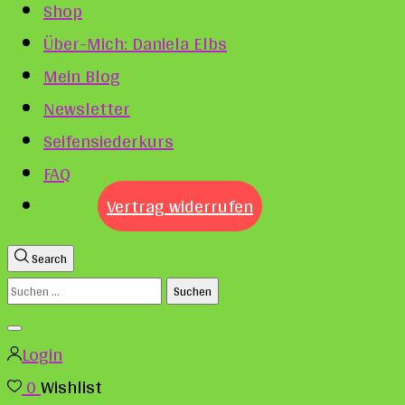
Shop
Über-Mich: Daniela Elbs
Mein Blog
Newsletter
Seifensiederkurs
FAQ
Vertrag widerrufen
Search
Suchen
nach:
Login
0
Wishlist