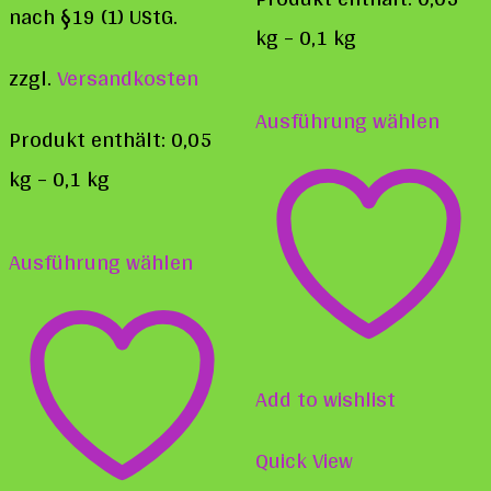
nach §19 (1) UStG.
kg
– 0,1
kg
zzgl.
Versandkosten
Diese
Ausführung wählen
Prod
Produkt enthält: 0,05
weist
kg
– 0,1
kg
mehr
Dieses
Varia
Ausführung wählen
Produkt
auf.
weist
Die
mehrere
Opti
Varianten
Add to wishlist
könn
auf.
auf
Quick View
Die