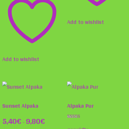
Produktseite
gewählt
Add to wishlist
werden
Add to wishlist
Sunset Alpaka
Alpaka Pur
5,40
€
9,80
€
–
Bewertet mit
5.00