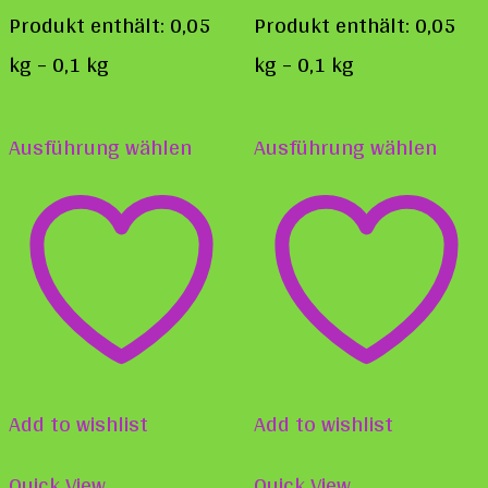
Produkt enthält: 0,05
Produkt enthält: 0,05
kg
– 0,1
kg
kg
– 0,1
kg
Dieses
Diese
Ausführung wählen
Ausführung wählen
Produkt
Prod
weist
weist
mehrere
mehr
Varianten
Varia
auf.
auf.
Die
Die
Optionen
Opti
Add to wishlist
Add to wishlist
können
könn
auf
auf
Quick View
Quick View