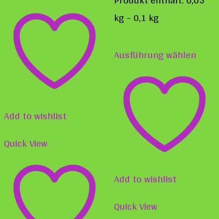
weist
kg
– 0,1
kg
mehrere
Diese
Varianten
Ausführung wählen
Prod
auf.
weist
Die
mehr
Optionen
Varia
Add to wishlist
können
auf.
auf
Quick View
Die
der
Opti
Produktseite
Add to wishlist
könn
gewählt
auf
Quick View
werden