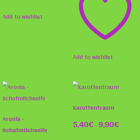
gewä
Add to wishlist
werd
Add to wishlist
Karottentraum
Aronia –
5,40
€
9,90
€
–
Schafmilchseife