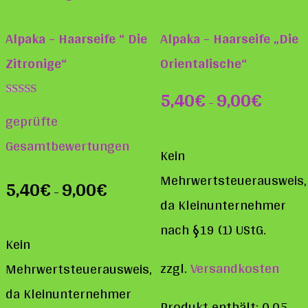
Alpaka – Haarseife “ Die
Alpaka – Haarseife „Die
Zitronige“
Orientalische“
5,40
€
9,00
€
–
Bewertet mit
geprüfte
5.00
von 5
Gesamtbewertungen
Kein
Mehrwertsteuerausweis,
5,40
€
9,00
€
–
da Kleinunternehmer
nach §19 (1) UStG.
Kein
zzgl.
Versandkosten
Mehrwertsteuerausweis,
da Kleinunternehmer
Produkt enthält: 0,05