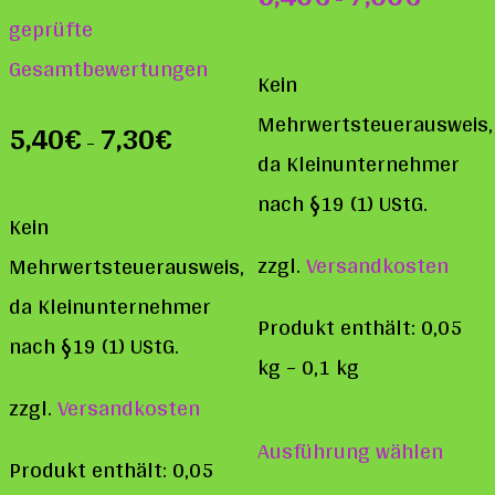
Bewertet mit
geprüfte
5.00
von 5
Gesamtbewertungen
Kein
Mehrwertsteuerausweis,
5,40
€
7,30
€
–
da Kleinunternehmer
nach §19 (1) UStG.
Kein
zzgl.
Versandkosten
Mehrwertsteuerausweis,
da Kleinunternehmer
Produkt enthält: 0,05
nach §19 (1) UStG.
kg
– 0,1
kg
zzgl.
Versandkosten
Diese
Ausführung wählen
Prod
Produkt enthält: 0,05