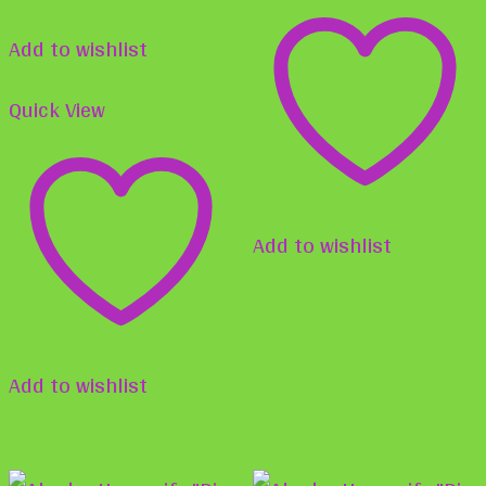
der
Optionen
Produ
Add to wishlist
können
gewä
auf
Quick View
werd
der
Produktseite
gewählt
Add to wishlist
werden
Add to wishlist