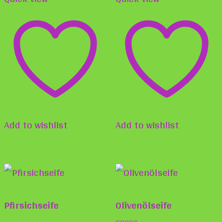
der
der
Produktseite
Produ
gewählt
gewä
werden
werd
Add to wishlist
Add to wishlist
Pfirsichseife
Olivenölseife