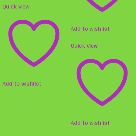
auf
Quick View
Die
der
Opti
Produktseite
Add to wishlist
könn
gewählt
auf
Quick View
werden
der
Produ
gewä
Add to wishlist
werd
Add to wishlist