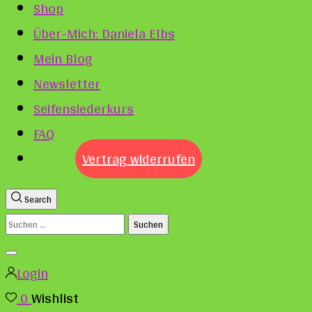
Shop
Über-Mich: Daniela Elbs
Mein Blog
Newsletter
Seifensiederkurs
FAQ
Vertrag widerrufen
Search
Suchen
nach:
Login
0
Wishlist