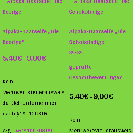
Alpaka-Haarseife „Die
Alpaka-Haarseife „Die
Beerige“
Schokoladige“
5,40
€
9,00
€
–
Bewertet mit
geprüfte
5.00
von 5
Gesamtbewertungen
Kein
Mehrwertsteuerausweis,
5,40
€
9,00
€
–
da Kleinunternehmer
nach §19 (1) UStG.
Kein
zzgl.
Versandkosten
Mehrwertsteuerausweis,