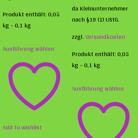
da Kleinunternehmer
Produkt enthält: 0,05
nach §19 (1) UStG.
kg
– 0,1
kg
zzgl.
Versandkosten
Dieses
Ausführung wählen
Produkt
Produkt enthält: 0,05
weist
kg
– 0,1
kg
mehrere
Diese
Varianten
Ausführung wählen
Prod
auf.
weist
Die
mehr
Optionen
Varia
Add to wishlist
können
auf.