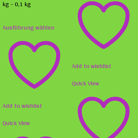
weist
kg
– 0,1
kg
mehr
Dieses
Varia
Ausführung wählen
Produkt
auf.
weist
Die
mehrere
Opti
Varianten
Add to wishlist
könn
auf.
auf
Quick View
Die
der
Optionen
Produ
Add to wishlist
können
gewä
auf
Quick View
werd
der