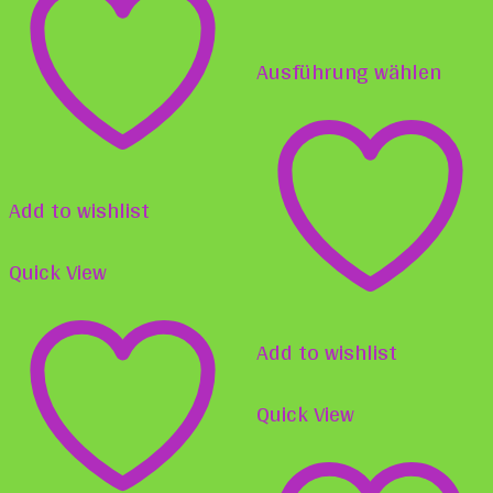
mehrere
Diese
Varianten
Ausführung wählen
Prod
auf.
weist
Die
mehr
Optionen
Varia
Add to wishlist
können
auf.
auf
Quick View
Die
der
Opti
Produktseite
Add to wishlist
könn
gewählt
auf
Quick View
werden
der
Produ