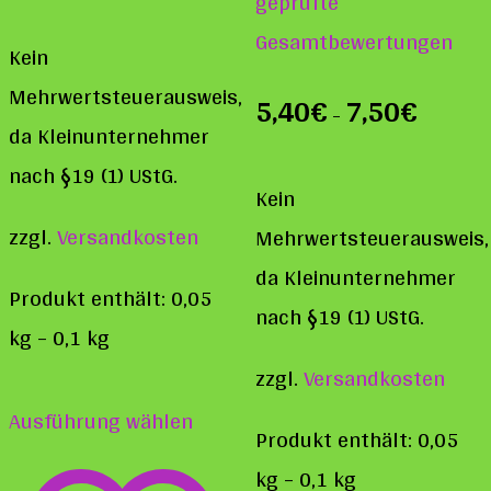
geprüfte
von 5
Gesamtbewertungen
Kein
Mehrwertsteuerausweis,
5,40
€
7,50
€
–
da Kleinunternehmer
nach §19 (1) UStG.
Kein
zzgl.
Versandkosten
Mehrwertsteuerausweis,
da Kleinunternehmer
Produkt enthält: 0,05
nach §19 (1) UStG.
kg
– 0,1
kg
zzgl.
Versandkosten
Dieses
Ausführung wählen
Produkt
Produkt enthält: 0,05
weist
kg
– 0,1
kg