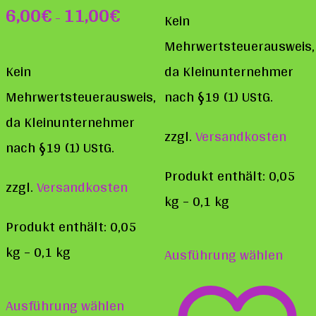
6,00
€
11,00
€
–
Kein
Mehrwertsteuerausweis,
Kein
da Kleinunternehmer
Mehrwertsteuerausweis,
nach §19 (1) UStG.
da Kleinunternehmer
zzgl.
Versandkosten
nach §19 (1) UStG.
Produkt enthält: 0,05
zzgl.
Versandkosten
kg
– 0,1
kg
Produkt enthält: 0,05
Diese
kg
– 0,1
kg
Ausführung wählen
Prod
Dieses
weist
Ausführung wählen