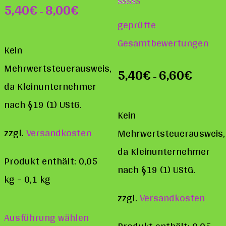
5,40
€
8,00
€
–
Bewertet mit
geprüfte
5.00
von 5
Gesamtbewertungen
Kein
Mehrwertsteuerausweis,
5,40
€
6,60
€
–
da Kleinunternehmer
nach §19 (1) UStG.
Kein
zzgl.
Versandkosten
Mehrwertsteuerausweis,
da Kleinunternehmer
Produkt enthält: 0,05
nach §19 (1) UStG.
kg
– 0,1
kg
zzgl.
Versandkosten
Dieses
Ausführung wählen
Produkt
Produkt enthält: 0,05