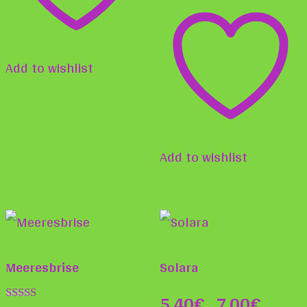
der
Produ
gewä
Add to wishlist
werd
Add to wishlist
Meeresbrise
Solara
5,40
€
7,00
€
–