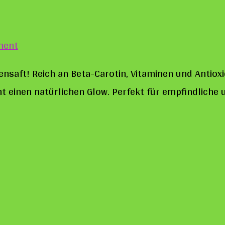
on
ment
Karotte
ensaft! Reich an Beta-Carotin, Vitaminen und Antioxi
in
t einen natürlichen Glow. Perfekt für empfindliche 
der
Seife