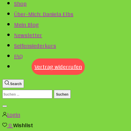
Shop
Über-Mich: Daniela Elbs
Mein Blog
Newsletter
Seifensiederkurs
FAQ
Vertrag widerrufen
Search
Suchen
nach:
Login
0
Wishlist