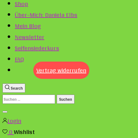
Shop
Über-Mich: Daniela Elbs
Mein Blog
Newsletter
Seifensiederkurs
FAQ
Vertrag widerrufen
Search
Suchen
nach:
Login
0
Wishlist