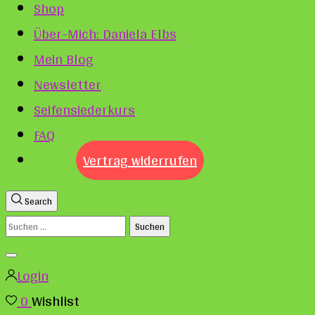
Shop
Über-Mich: Daniela Elbs
Mein Blog
Newsletter
Seifensiederkurs
FAQ
Vertrag widerrufen
Search
Suchen
nach:
Login
0
Wishlist