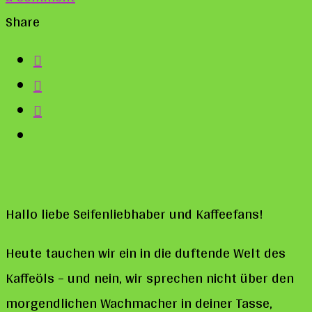
Kaffeöl
Share
in
der
Seife:
Der
duftende
Wachmacher
für
Hallo liebe Seifenliebhaber und Kaffeefans!
deine
Haut
Heute tauchen wir ein in die duftende Welt des
Kaffeöls – und nein, wir sprechen nicht über den
morgendlichen Wachmacher in deiner Tasse,