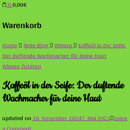
0
0,00€
Warenkorb
Home
Mein Blog
Wissen
Kaffeöl in der Seife:
Der duftende Wachmacher für deine Haut
Wissen
Zutaten
Kaffeöl in der Seife: Der duftende
Wachmacher für deine Haut
updated on
18. November 2024
7. Mai 2025
Leave
on
a Comment