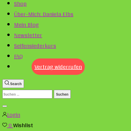
Shop
Über-Mich: Daniela Elbs
Mein Blog
Newsletter
Seifensiederkurs
FAQ
Vertrag widerrufen
Search
Suchen
nach:
Login
0
Wishlist