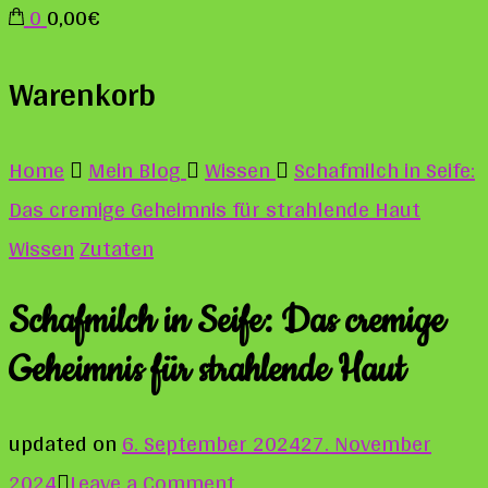
0
0,00€
Warenkorb
Home
Mein Blog
Wissen
Schafmilch in Seife:
Das cremige Geheimnis für strahlende Haut
Wissen
Zutaten
Schafmilch in Seife: Das cremige
Geheimnis für strahlende Haut
updated on
6. September 2024
27. November
on
2024
Leave a Comment