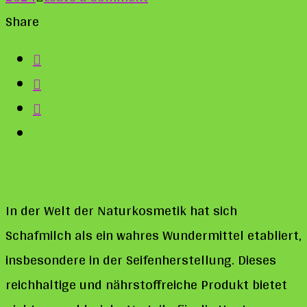
Schafmilch
Share
in
Seife:
Das
cremige
Geheimnis
für
strahlende
In der Welt der Naturkosmetik hat sich
Haut
Schafmilch als ein wahres Wundermittel etabliert,
insbesondere in der Seifenherstellung. Dieses
reichhaltige und nährstoffreiche Produkt bietet