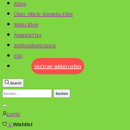
Shop
Über-Mich: Daniela Elbs
Mein Blog
Newsletter
Seifensiederkurs
FAQ
Vertrag widerrufen
Search
Suchen
nach:
Login
0
Wishlist