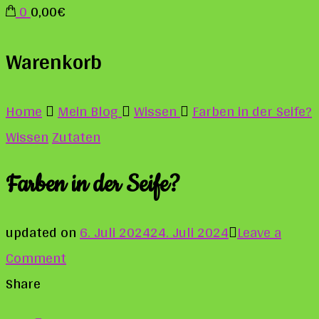
0
0,00€
Warenkorb
Home
Mein Blog
Wissen
Farben in der Seife?
Wissen
Zutaten
Farben in der Seife?
updated on
6. Juli 2024
24. Juli 2024
Leave a
on
Comment
Farben
Share
in