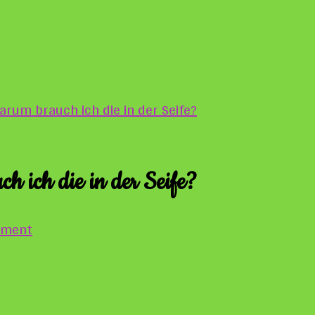
rum brauch ich die in der Seife?
h ich die in der Seife?
on
mment
Was
ist
Überfettung