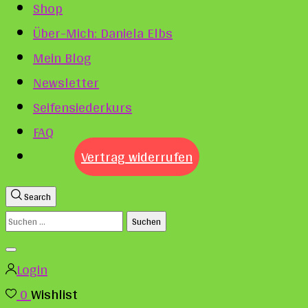
Shop
Über-Mich: Daniela Elbs
Mein Blog
Newsletter
Seifensiederkurs
FAQ
Vertrag widerrufen
Search
Suchen
nach:
Login
0
Wishlist