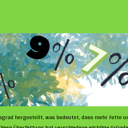
und
warum
brauch
ich
die
in
der
Seife?
grad hergestellt, was bedeutet, dass mehr Fette un
Diese Überfettung hat verschiedene wichtige Gründe 